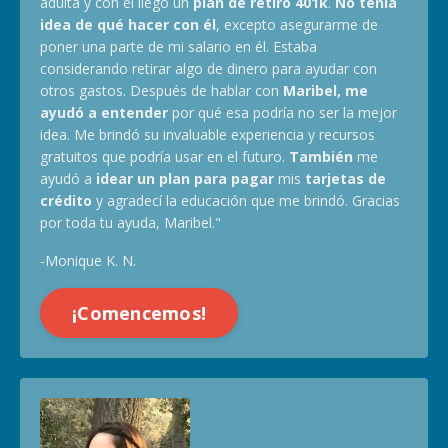
adulta y con él llegó un
plan de retiro 401k
.
No tenía
idea de qué hacer con él
, excepto asegurarme de
poner una parte de mi salario en él. Estaba
considerando retirar algo de dinero para ayudar con
otros gastos. Después de hablar con
Maribel, me
ayudó a entender
por qué esa podría no ser la mejor
idea. Me brindó su invaluable experiencia y recursos
gratuitos que podría usar en el futuro.
También
me
ayudó a
idear un plan para pagar
mis
tarjetas de
crédito
y agradecí la educación que me brindó. Gracias
por toda tu ayuda, Maribel."
-Monique K. N.
¡Comencemos!