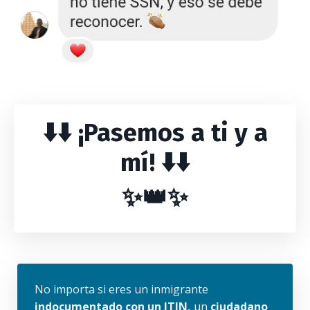
⬇️⬇️
¡Pasemos a ti y a
mí!
⬇️⬇️
✨👑✨
No importa si eres un inmigrante
indocumentado con un ITIN,
un
ciudadano