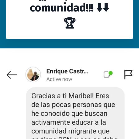
comunidad!!!
⬇️⬇️
🏆